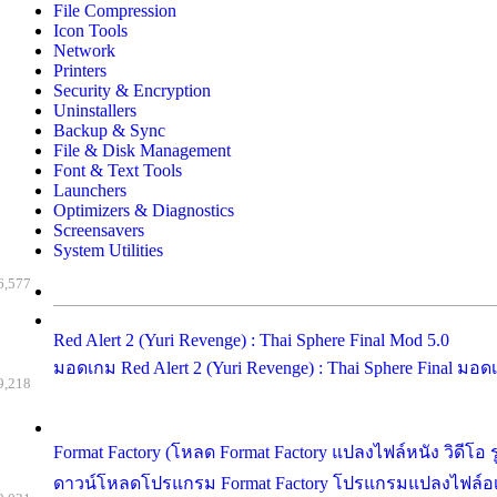
File Compression
Icon Tools
Network
Printers
Security & Encryption
Uninstallers
Backup & Sync
File & Disk Management
Font & Text Tools
Launchers
Optimizers & Diagnostics
Screensavers
System Utilities
6,577
Red Alert 2 (Yuri Revenge) : Thai Sphere Final Mod 5.0
มอดเกม Red Alert 2 (Yuri Revenge) : Thai Sphere Final ม
9,218
Format Factory (โหลด Format Factory แปลงไฟล์หนัง วิดีโอ 
ดาวน์โหลดโปรแกรม Format Factory โปรแกรมแปลงไฟล์อเนก