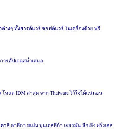
งๆ ทั้งฮารด์แวร์ ซอฟต์แวร์ ในเครื่องด้วย ฟรี
มีการอัปเดตสม่ำเสมอ
ง โหลด IDM ล่าสุด จาก Thaiware ไว้ใจได้แน่นอน
ี ลาลีกา สเปน บุนเดสลีก้า เยอรมัน ลีกเอิง ฝรั่งเศส