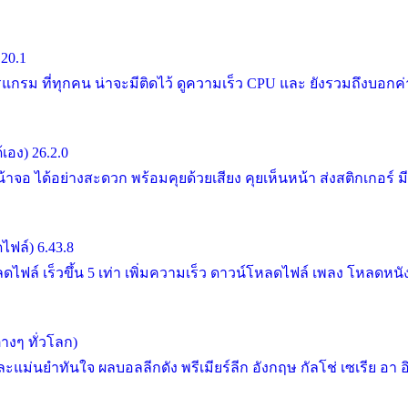
20.1
 ที่ทุกคน น่าจะมีติดไว้ ดูความเร็ว CPU และ ยังรวมถึงบอกค่าต่า
อง) 26.2.0
อ ได้อย่างสะดวก พร้อมคุยด้วยเสียง คุยเห็นหน้า ส่งสติกเกอร์ 
ฟล์) 6.43.8
ไฟล์ เร็วขึ้น 5 เท่า เพิ่มความเร็ว ดาวน์โหลดไฟล์ เพลง โหลดหนั
งๆ ทั่วโลก)
ำทันใจ ผลบอลลีกดัง พรีเมียร์ลีก อังกฤษ กัลโช่ เซเรีย อา อิตาล