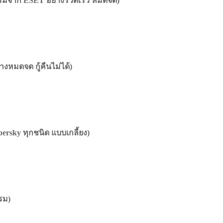
รมจาก ESET อย่างรวดเร็ว หมดจด)
งหมดจด กู้คืนไม่ได้)
rsky ทุกชนิด แบบเกลี้ยง)
รม)