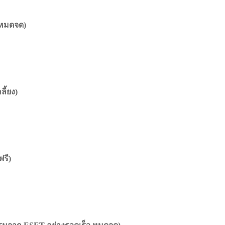
บหมดจด)
ี้ยง)
รี)