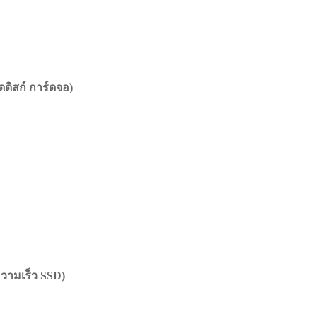
ดิสก์ การ์ดจอ)
ามเร็ว SSD)