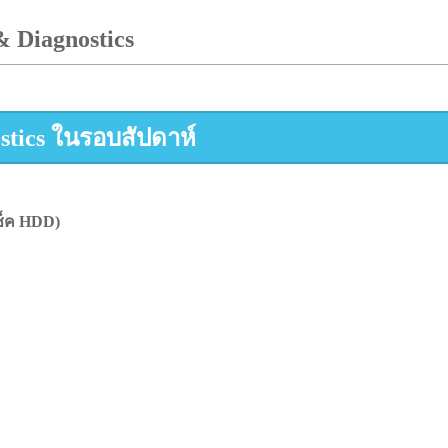
 Diagnostics
stics ในรอบสัปดาห์
ช็ค HDD)