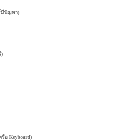
์มีปัญหา)
ี)
หรือ Keyboard)