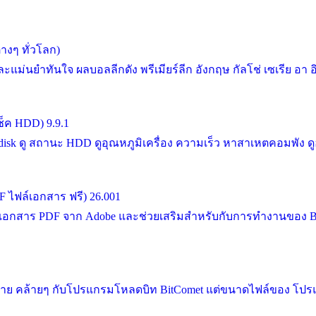
งๆ ทั่วโลก)
ำทันใจ ผลบอลลีกดัง พรีเมียร์ลีก อังกฤษ กัลโช่ เซเรีย อา อิตาล
ช็ค HDD) 9.9.1
ดู สถานะ HDD ดูอุณหภูมิเครื่อง ความเร็ว หาสาเหตคอมพัง ดูฮาร์
F ไฟล์เอกสาร ฟรี) 26.001
ล์เอกสาร PDF จาก Adobe และช่วยเสริมสำหรับกับการทำงานของ Bro
าย คล้ายๆ กับโปรแกรมโหลดบิท BitComet แต่ขนาดไฟล์ของ โปรแกรม 