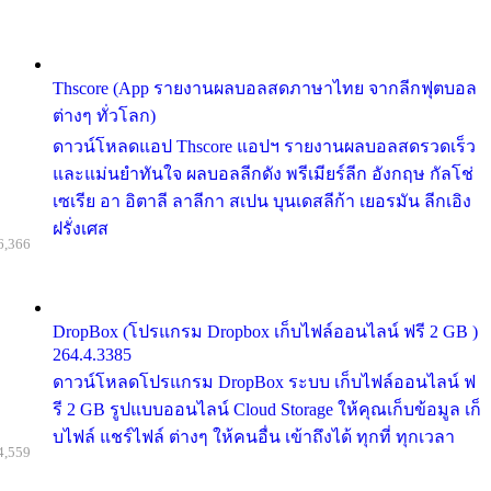
Thscore (App รายงานผลบอลสดภาษาไทย จากลีกฟุตบอล
ต่างๆ ทั่วโลก)
ดาวน์โหลดแอป Thscore แอปฯ รายงานผลบอลสดรวดเร็ว
และแม่นยำทันใจ ผลบอลลีกดัง พรีเมียร์ลีก อังกฤษ กัลโช่
เซเรีย อา อิตาลี ลาลีกา สเปน บุนเดสลีก้า เยอรมัน ลีกเอิง
ฝรั่งเศส
6,366
DropBox (โปรแกรม Dropbox เก็บไฟล์ออนไลน์ ฟรี 2 GB )
264.4.3385
ดาวน์โหลดโปรแกรม DropBox ระบบ เก็บไฟล์ออนไลน์ ฟ
รี 2 GB รูปแบบออนไลน์ Cloud Storage ให้คุณเก็บข้อมูล เก็
บไฟล์ แชร์ไฟล์ ต่างๆ ให้คนอื่น เข้าถึงได้ ทุกที่ ทุกเวลา
4,559