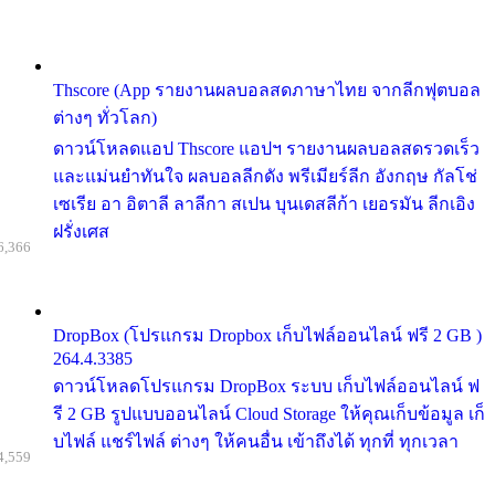
Thscore (App รายงานผลบอลสดภาษาไทย จากลีกฟุตบอล
ต่างๆ ทั่วโลก)
ดาวน์โหลดแอป Thscore แอปฯ รายงานผลบอลสดรวดเร็ว
และแม่นยำทันใจ ผลบอลลีกดัง พรีเมียร์ลีก อังกฤษ กัลโช่
เซเรีย อา อิตาลี ลาลีกา สเปน บุนเดสลีก้า เยอรมัน ลีกเอิง
ฝรั่งเศส
6,366
DropBox (โปรแกรม Dropbox เก็บไฟล์ออนไลน์ ฟรี 2 GB )
264.4.3385
ดาวน์โหลดโปรแกรม DropBox ระบบ เก็บไฟล์ออนไลน์ ฟ
รี 2 GB รูปแบบออนไลน์ Cloud Storage ให้คุณเก็บข้อมูล เก็
บไฟล์ แชร์ไฟล์ ต่างๆ ให้คนอื่น เข้าถึงได้ ทุกที่ ทุกเวลา
4,559