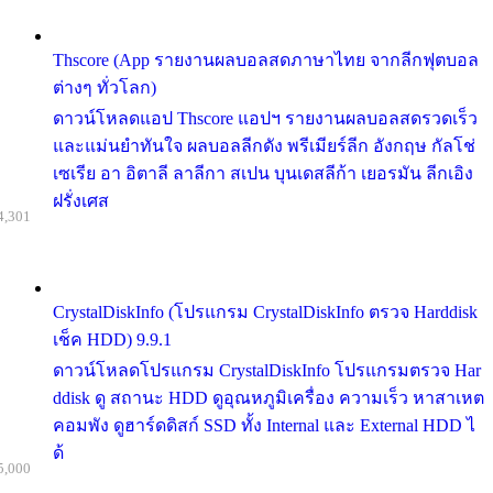
Thscore (App รายงานผลบอลสดภาษาไทย จากลีกฟุตบอล
ต่างๆ ทั่วโลก)
ดาวน์โหลดแอป Thscore แอปฯ รายงานผลบอลสดรวดเร็ว
และแม่นยำทันใจ ผลบอลลีกดัง พรีเมียร์ลีก อังกฤษ กัลโช่
เซเรีย อา อิตาลี ลาลีกา สเปน บุนเดสลีก้า เยอรมัน ลีกเอิง
ฝรั่งเศส
4,301
CrystalDiskInfo (โปรแกรม CrystalDiskInfo ตรวจ Harddisk
เช็ค HDD) 9.9.1
ดาวน์โหลดโปรแกรม CrystalDiskInfo โปรแกรมตรวจ Har
ddisk ดู สถานะ HDD ดูอุณหภูมิเครื่อง ความเร็ว หาสาเหต
คอมพัง ดูฮาร์ดดิสก์ SSD ทั้ง Internal และ External HDD ไ
ด้
5,000